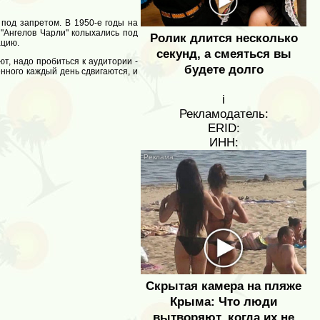
 под запретом. В 1950-е годы на
 "Ангелов Чарли" колыхались под
Ролик длится несколько
ацию.
секунд, а смеяться вы
т, надо пробиться к аудитории -
будете долго
енного каждый день сдвигаются, и
i
Рекламодатель:
ERID:
ИНН:
Скрытая камера на пляже
Крыма: Что люди
вытворяют, когда их не