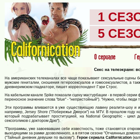
1 СЕЗ
5 СЕЗ
Секс на телеэкране: в
На американских телеканалах все чаще показывают сексуальные сцены бе
мужские гениталии, сношения гетеросексуалов и гомосексуалистов, а такж
древнеримском гладиаторе, пишет корреспондент Гэри Строс.
На кабельном канале Spike показали сцену мастурбации - в первой серии 
переносное значение слова "blue" - "непристойный"). "Нужно, чтобы люди 
Эти программы вливаются в уже существующую лавину реалити-шоу и иг
например, Jersey Shore ("Побережье Джерси") на MTV. В прошлом году н
который подрабатывает проституцией, на National Geographic - цикл 
сексоголиков с доктором Дрю").
"Программы, уже завоевавшие себе известность, тоже становятся открове
выходящими за рамки дозволенного, а в пятом сезоне "Отчаянных домохозя
("Тайный дневник девушки по вызову").
Герои сериала Californication
(кал