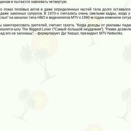
щинам и пытается завоевать четвертую.
но показ половых актов и даже определенных частей тела долго оставался
аже законных супругов. В 1970-х считались очень смелыми кадры, когда у
слых" на каналах типа HBO и видеоклипов MTV к 1990-м годам изменили ситу
 заинтересовать зрителей, считает газета. "Когда доходы от рекламы падаю
 реалити-шоу The Biggest Loser ("Самый большой неудачник"). "Рамки дозвол
ад его не загонишь", - формулирует Дуг Херцог, президент MTV Networks.