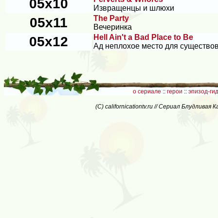
05x10
Извращенцы и шлюхи
The Party
05x11
Вечеринка
Hell Ain't a Bad Place to Be
05x12
Ад неплохое место для существо
о сериале
::
герои
::
эпизод-ги
(C) californicationtv.ru // Сериал Блудлива