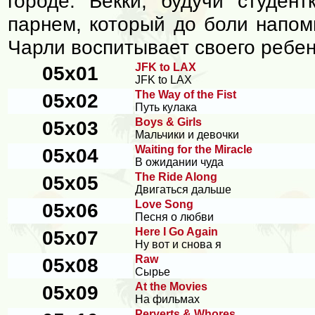
городе. Бекки, будучи студент
парнем, который до боли напом
Чарли воспитывает своего ребенк
JFK to LAX
05x01
JFK to LAX
The Way of the Fist
05x02
Путь кулака
Boys & Girls
05x03
Мальчики и девочки
Waiting for the Miracle
05x04
В ожидании чуда
The Ride Along
05x05
Двигаться дальше
Love Song
05x06
Песня о любви
Here I Go Again
05x07
Ну вот и снова я
Raw
05x08
Сырье
At the Movies
05x09
На фильмах
Perverts & Whores