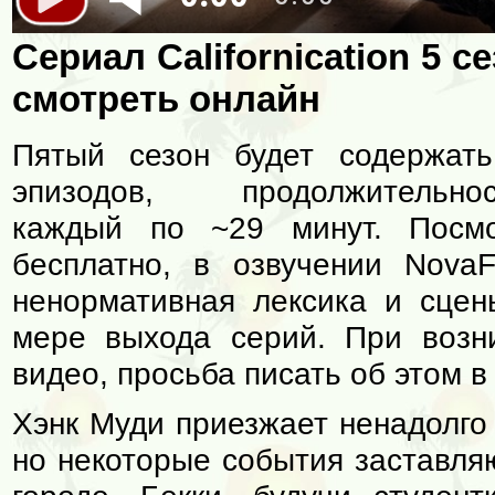
Californication 5 сезо
Сериал Californication 5 с
Californication 5 сезо
смотреть онлайн
Californication 5 сезо
Пятый сезон будет содержат
эпизодов, продолжительнос
каждый по ~29 минут. Посмо
Californication 5 сезо
бесплатно, в озвучении NovaF
ненормативная лексика и сцен
Californication 5 сезо
мере выхода серий. При возн
видео, просьба писать об этом в
Хэнк Муди приезжает ненадолго
но некоторые события заставляю