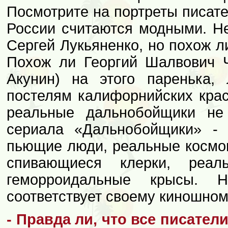
Посмотрите на портреты писате
России считаются модными. Не
Сергей Лукьяненко, но похож л
Похож ли Георгий Шалвович 
Акунин) на этого паренька,
постелям калифорнийских крас
реальные дальнобойщики не
сериала «Дальнобойщики» - 
пьющие люди, реальные космон
спивающиеся клерки, реа
геморроидальные крысы. 
соответствует своему киношно
- Правда ли, что все писател