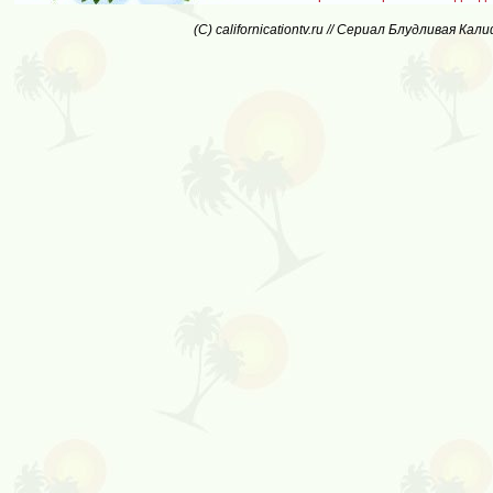
(C) californicationtv.ru // Сериал Блудливая Ка