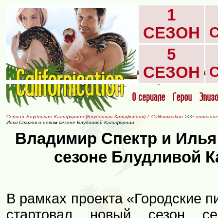
1
СЕЗОН
5
СЕЗОН
Сериал Блудливая Калифорния (Блудливая Калифорния) / Californication
>>>
описание
Илья Стогов о новом сезоне Блудливой Калифорнии
Владимир Спектр и Илья
сезоне Блудливой 
В рамках проекта «Городские 
стартовал новый сезон се