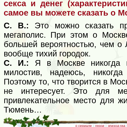
секса и денег (характерист
самое вы можете сказать о М
С. В.:
Это можно сказать п
мегаполис. При этом о Москв
большей вероятностью, чем о 
вообще тихий городок.
С. И.:
Я в Москве никогда 
милостив, надеюсь, никогд
Поэтому то, что творится в Мо
не интересует. Это для м
привлекательное место для жи
Тюмень…
о сериале
::
герои
::
эпизод-гид
: