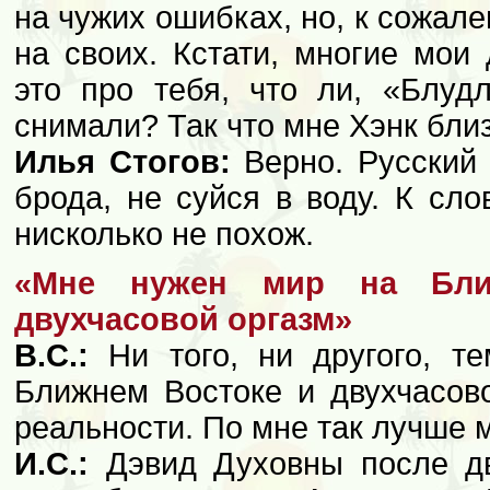
на чужих ошибках, но, к сожал
на своих. Кстати, многие мои 
это про тебя, что ли, «Блу
снимали? Так что мне Хэнк близ
Илья Стогов:
Верно. Русский 
брода, не суйся в воду. К сло
нисколько не похож.
«Мне нужен мир на Бли
двухчасовой оргазм»
В.С.:
Ни того, ни другого, т
Ближнем Востоке и двухчасово
реальности. По мне так лучше м
И.С.:
Дэвид Духовны после дв