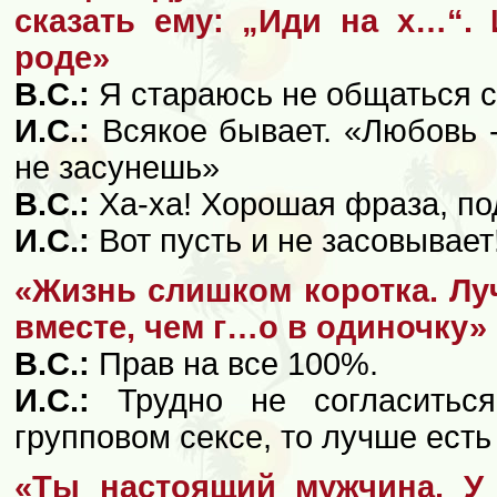
сказать ему: „Иди на х…“. 
роде»
В.С.:
Я стараюсь не общаться с
И.С.:
Всякое бывает. «Любовь -
не засунешь»
В.С.:
Ха-ха! Хорошая фраза, п
И.С.:
Вот пусть и не засовывает
«Жизнь слишком коротка. Лу
вместе, чем г…о в одиночку»
В.С.:
Прав на все 100%.
И.С.:
Трудно не согласиться
групповом сексе, то лучше есть 
«Ты настоящий мужчина. У 