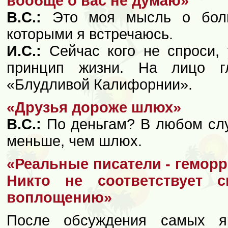
вообще о вас не думаю»
В.С.:
Это моя мысль о боль
которыми я встречаюсь.
И.С.:
Сейчас кого не спроси, 
принцип жизни. На лицо г
«Блудливой Калифорнии».
«Друзья дороже шлюх»
В.С.:
По деньгам? В любом слу
меньше, чем шлюх.
«Реальные писатели - гемор
Никто не соответствует 
воплощению»
После обсуждения самых я