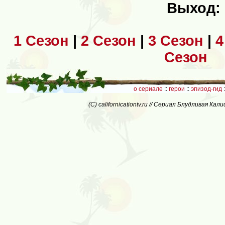
Выход:
1 Сезон
|
2 Сезон
|
3 Сезон
|
4
Сезон
о сериале
::
герои
::
эпизод-гид
:
(C) californicationtv.ru // Сериал Блудливая Ка