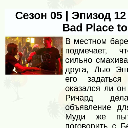
Сезон 05 | Эпизод 12 |
Bad Place to
В местном баре
подмечает, ч
сильно смахива
друга, Лью Эш
его задаться
оказался ли он
Ричард дела
объявление д
Муди же пыта
поговорить с Б