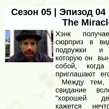
Сезон 05 | Эпизод 04 
The Miracl
Хэнк получае
сюрприз в ви
подружки и п
которую он вын
собой, когд
приглашают ег
Между тем, Ч
свидание вс
"хорошей дев
кажется неч