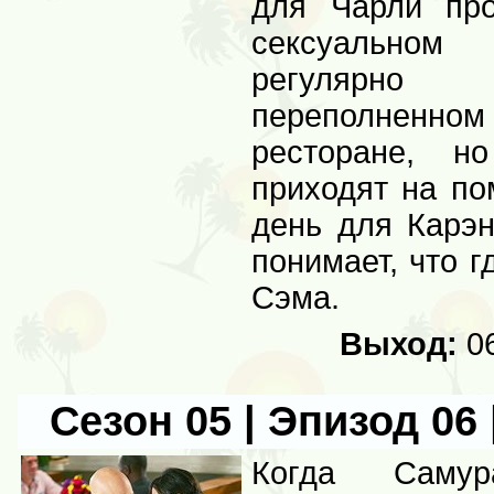
для Чарли про
сексуальном
регулярн
переполненн
ресторане, н
приходят на по
день для Карэн
понимает, что 
Сэма.
Выход:
06
Сезон 05 | Эпизод 06 
Когда Самур