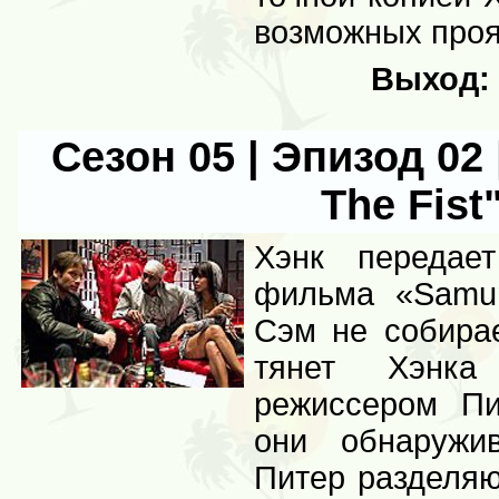
возможных проя
Выход:
Сезон 05 | Эпизод 02 
The Fist
Хэнк передае
фильма «Samur
Сэм не собирае
тянет Хэнк
режиссером Пи
они обнаружи
Питер разделяю