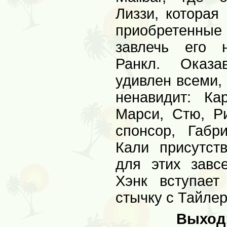
Лиззи, которая
приобретенны
завлечь его 
Ранкл. Оказа
удивлен всеми,
ненавидит: Ка
Марси, Стю, Р
спонсор, Габ
Кали присутст
для этих завсе
Хэнк вступает
стычку с Тайле
Выход