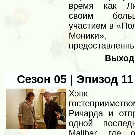
время как Ли
своим боль
участием в «По
Моники»
предоставленн
Выход
Сезон 05 | Эпизод 11 
Хэнк зло
гостеприимств
Ричарда и отп
одной послед
Malibar, где 