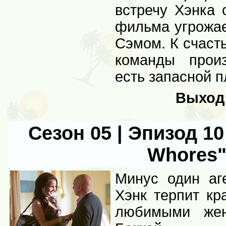
встречу Хэнка 
фильма угрожае
Сэмом. К счаст
команды прои
есть запасной п
Выход
Сезон 05 | Эпизод 10 
Whores
Минус один аг
Хэнк терпит кр
любимыми жен