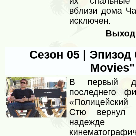
их спальные 
вблизи дома Ча
исключен.
Выход
Сезон 05 | Эпизод 0
Movies"
В первый де
последнего ф
«Полицейский 
Стю вернул 
надежд
кинематографи