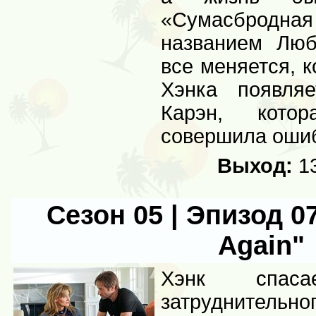
«Сумасброд
названием Люб
все меняется, к
Хэнка появляе
Карэн, котор
совершила ошиб
Выход:
13
Сезон 05 | Эпизод 07
Again"
Хэнк спас
затруднитель