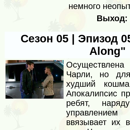
немного неопыт
Выход:
Сезон 05 | Эпизод 05
Along"
Осуществлен
Чарли, но дл
худший кошма
Апокалипсис пр
ребят, наряд
управлением 
ввязывает их в