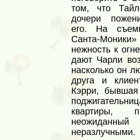
том, что Тайл
дочери пожен
его. На съем
Санта-Моники
нежность к огн
дают Чарли воз
насколько он л
друга и клие
Кэрри, бывшая
поджигательниц
квартиры, п
неожиданны
неразлучными.