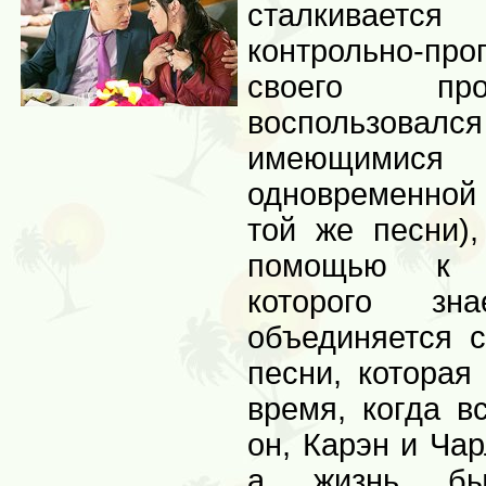
сталкиваетс
контрольно-п
своего про
воспольз
имеющимися
одновременной 
той же песни)
помощью к л
которого зн
объединяется 
песни, которая
время, когда в
он, Карэн и Ча
а жизнь бы