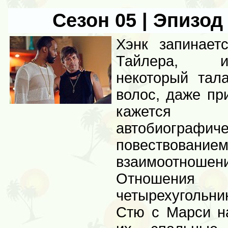
Сезон 05 | Эпизод 
Хэнк запинает
Тайлера, и
некоторый тал
волос, даже пр
кажется
автобиографич
повеств
взаимоотношени
Отношени
четырехугольн
Стю с Марси на