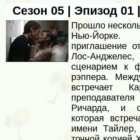
Сезон 05 | Эпизод 01 
Прошло нескольк
Нью-Йорке.
приглашение о
Лос-Анджелес
сценарием к 
рэппера. Меж
встречает 
преподавател
Ричарда, и с
которая встре
имени Тайлер,
точной копией 