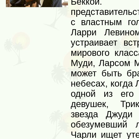
Беккой.
представительс
с властным го
Ларри Левино
устраивает вс
мирового клас
Муди, Ларсом 
может быть бр
небесах, когда 
одной из его
девушек, Три
звезда Джуди
обезумевший 
Чарли ищет ут