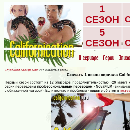
1
СЕЗОН
5
СЕЗОН
Блудливая Калифорния
>>> скачать 1 сезон
Скачать 1 сезон сериала Califo
Первый сезон состоит из 12 эпизодов, продолжительностью ~29 минут к
серии переведены
профессиональным переводом - NovaFiLM
(внимание
с обнаженной натурой). Если возникли проблемы - пишите об этом в
госте