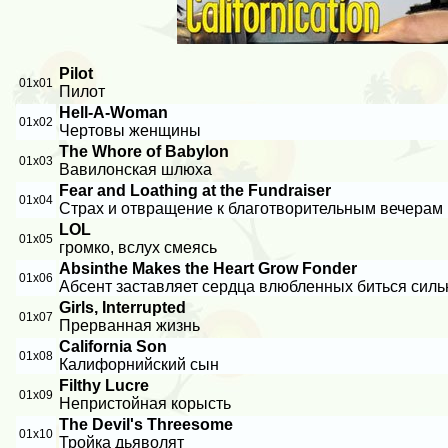
Pilot
01x01
Пилот
Hell-A-Woman
01x02
Чертовы женщины
The Whore of Babylon
01x03
Вавилонская шлюха
Fear and Loathing at the Fundraiser
01x04
Страх и отвращение к благотворительным вечерам
LOL
01x05
громко, вслух смеясь
Absinthe Makes the Heart Grow Fonder
01x06
Абсент заставляет сердца влюбленных биться силь
Girls, Interrupted
01x07
Прерванная жизнь
California Son
01x08
Калифорнийский сын
Filthy Lucre
01x09
Непристойная корысть
The Devil's Threesome
01x10
Тройка дьяволят