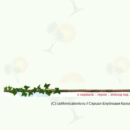
о сериале
::
герои
::
эпизод-гид
:
(C) californicationtv.ru // Сериал Блудливая Ка