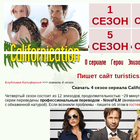
1
СЕЗОН
5
СЕЗОН
Пишет сайт turistic
Блудливая Калифорния
>>> скачать 4 сезон
Скачать 4 сезон сериала Califo
Четвертый сезон состоит из 12 эпизодов, продолжительностью ~29 минут
серии переведены
профессиональным переводом - NovaFiLM
(внимание
с обнаженной натурой). Если возникли проблемы - пишите об этом в
госте