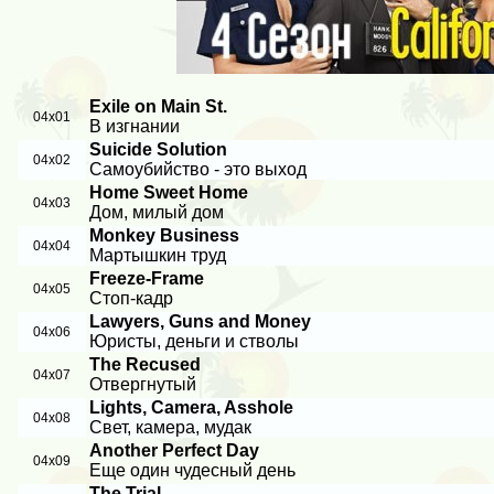
Exile on Main St.
04x01
В изгнании
Suicide Solution
04x02
Самоубийство - это выход
Home Sweet Home
04x03
Дом, милый дом
Monkey Business
04x04
Мартышкин труд
Freeze-Frame
04x05
Стоп-кадр
Lawyers, Guns and Money
04x06
Юристы, деньги и стволы
The Recused
04x07
Отвергнутый
Lights, Camera, Asshole
04x08
Свет, камера, мудак
Another Perfect Day
04x09
Еще один чудесный день
The Trial