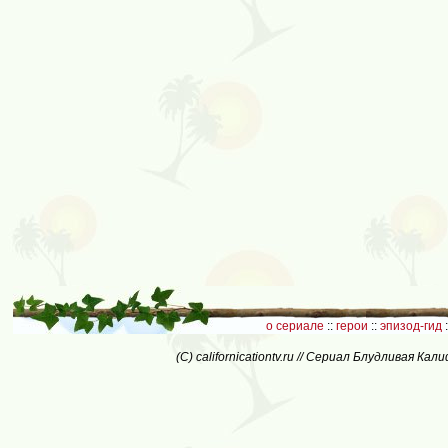
о сериале
::
герои
::
эпизод-гид
:
(C) californicationtv.ru // Сериал Блудливая Ка