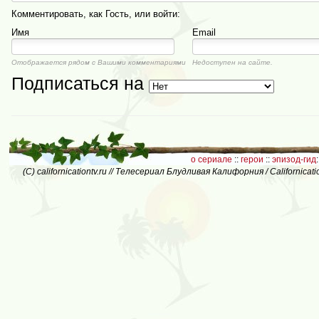
Комментировать, как Гость, или войти:
Имя
Email
Отображается рядом с Вашими комментариями
Недоступен на сайте.
Подписаться на
о сериале
::
герои
::
эпизод-гид
:
(C) californicationtv.ru // Телесериал Блудливая Калифорния / Californic