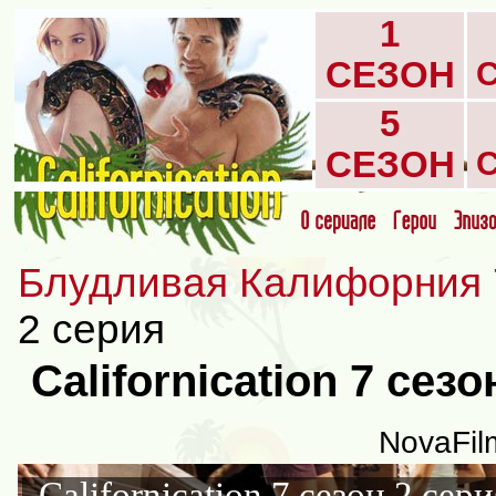
1
СЕЗОН
5
СЕЗОН
Блудливая Калифорния 
2 серия
Californication 7 сез
NovaFil
Californication 7 сезон 2 сери