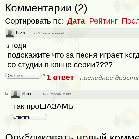
Комментарии
(
2
)
Сортировать по:
Дата
Рейтинг
Посл
Luch
·
627 недель назад
люди
подскажите что за песня играет ког
со студии в конце серии????
1 ответ
Ответить
·
последнее действ
Иван
·
621 недель назад
так проШАЗАМЬ
Ответить
Опубликовать новый комм