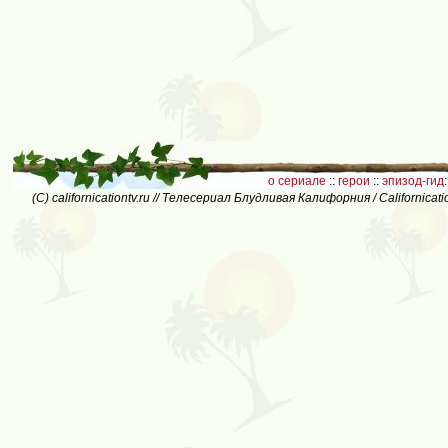
о сериале
::
герои
::
эпизод-гид
:
(C) californicationtv.ru // Телесериал Блудливая Калифорния / Californic