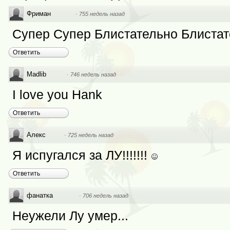
Фриман
·
755 недель назад
Супер Супер Блистательно Блистате
Ответить
Madlib
·
746 недель назад
I love you Hank
Ответить
Алекс
·
725 недель назад
Я испугался за ЛУ!!!!!!!
Ответить
фанатка
·
706 недель назад
Неужели Лу умер...