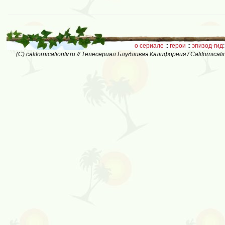
о сериале
::
герои
::
эпизод-гид
:
(C) californicationtv.ru // Телесериал Блудливая Калифорния / Californic